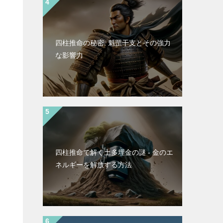
四柱推命の秘密: 魁罡干支とその強力
な影響力
四柱推命で解く土多埋金の謎 - 金のエ
ネルギーを解放する方法