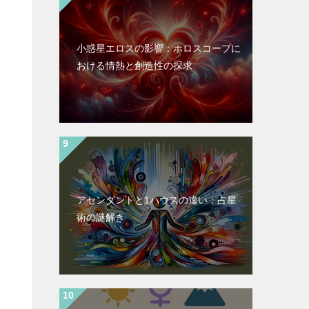
小惑星エロスの影響：ホロスコープに
おける情熱と創造性の探求
アセンダントと1ハウスの違い：占星
術の謎解き