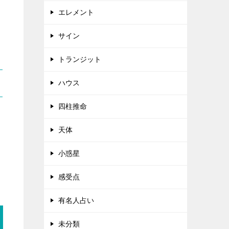
エレメント
サイン
トランジット
ハウス
四柱推命
天体
小惑星
感受点
有名人占い
未分類