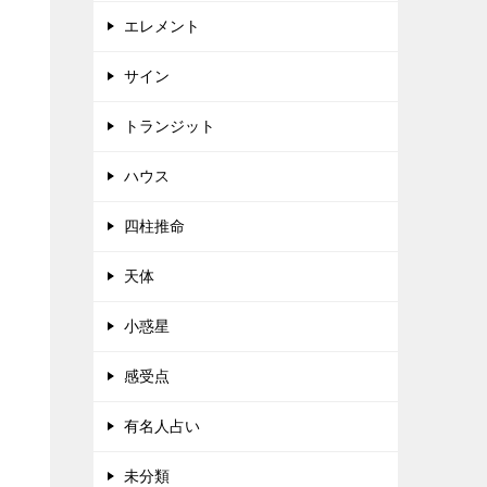
エレメント
サイン
トランジット
ハウス
四柱推命
天体
小惑星
感受点
有名人占い
未分類