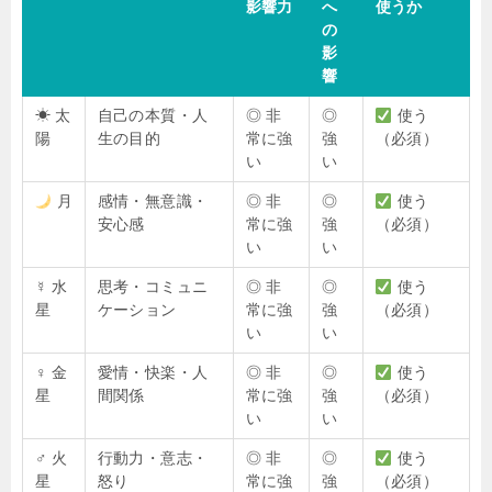
影響力
へ
使うか
の
影
響
☀ 太
自己の本質・人
◎ 非
◎
使う
陽
生の目的
常に強
強
（必須）
い
い
月
感情・無意識・
◎ 非
◎
使う
安心感
常に強
強
（必須）
い
い
☿ 水
思考・コミュニ
◎ 非
◎
使う
星
ケーション
常に強
強
（必須）
い
い
♀ 金
愛情・快楽・人
◎ 非
◎
使う
星
間関係
常に強
強
（必須）
い
い
♂ 火
行動力・意志・
◎ 非
◎
使う
星
怒り
常に強
強
（必須）