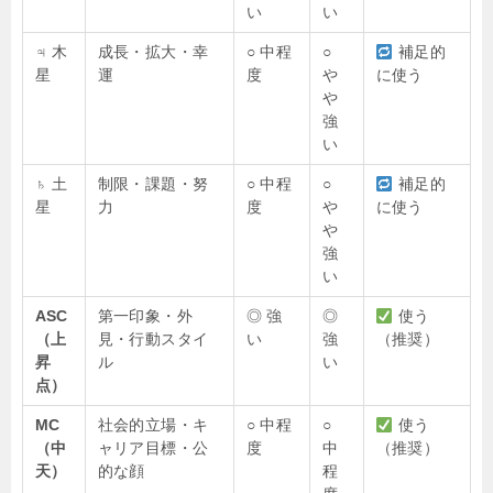
い
い
♃ 木
成長・拡大・幸
○ 中程
○
補足的
星
運
度
や
に使う
や
強
い
♄ 土
制限・課題・努
○ 中程
○
補足的
星
力
度
や
に使う
や
強
い
ASC
第一印象・外
◎ 強
◎
使う
（上
見・行動スタイ
い
強
（推奨）
昇
ル
い
点）
MC
社会的立場・キ
○ 中程
○
使う
（中
ャリア目標・公
度
中
（推奨）
天）
的な顔
程