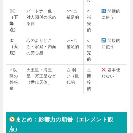
度
DC
パートナー像・
○〜△
○
間接的
（下
対人関係の求め
補足的
補
に使う
降
る質
完
点）
的
IC
心のよりどこ
○〜△
○
間接的
（天
ろ・家庭・内面
補足的
補
に使う
底）
の安心感
完
的
♅以
天王星・海王
△ 弱
△
基本使
降の
星・冥王星など
い（世
間
わない
外惑
（世代天体）
代的）
接
星
的
まとめ：影響力の順番（エレメント観
点）