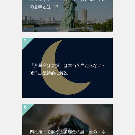
の意味とは！？
「月星座は欠損」は本当？当たらない・
嘘？占星術的に解説
四柱推命で解く土多埋金の謎 - 金のエネ