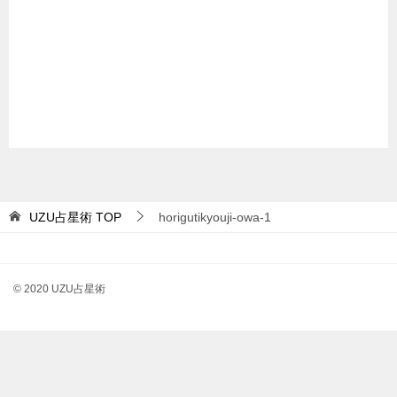
UZU占星術
TOP
horigutikyouji-owa-1
© 2020 UZU占星術