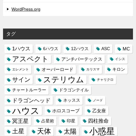
WordPress.org
タグ
1ハウス
MC
6ハウス
12ハウス
ASC
アスペクト
アンチバーテックス
イシス
オーバーロード
キロン
エレメント
カリスマ
ステリウム
サイン
チャリクロ
チャートルーラー
ドラゴンテイル
ドラゴンヘッド
ネッスス
ノード
ハウス
ホロスコープ
乙女座
冥王星
四柱推命
占星術
印星
小惑星
天体
土星
太陽