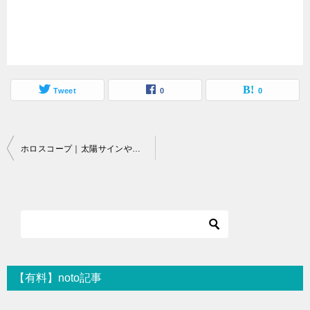
Tweet
0
0
投
ホロスコープ｜太陽サインやハウスの意味や使い方とは！？
稿
ナ
ビ
ゲ
ー
シ
【有料】noto記事
ョ