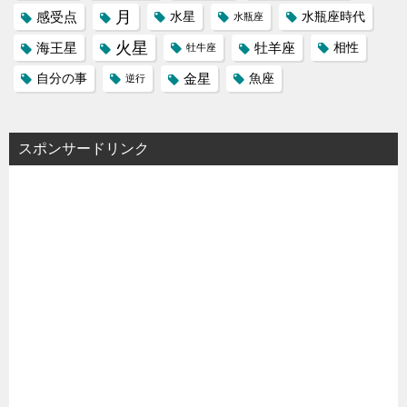
月
感受点
水星
水瓶座時代
水瓶座
火星
海王星
牡羊座
相性
牡牛座
金星
自分の事
魚座
逆行
スポンサードリンク