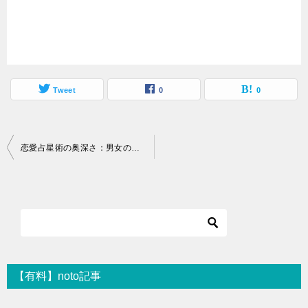
Tweet
0
0
投
恋愛占星術の奥深さ：男女の相性を解き明かすホロスコープの旅
稿
ナ
ビ
ゲ
ー
シ
【有料】noto記事
ョ