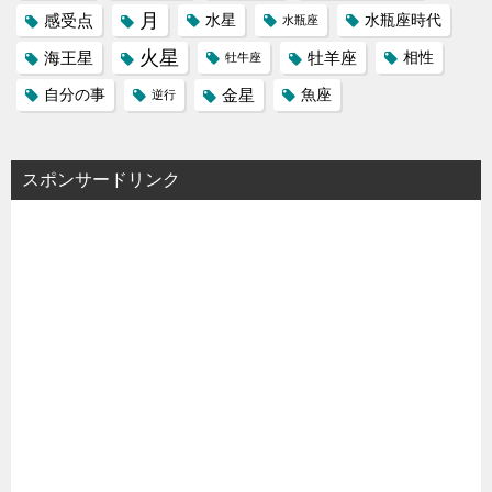
月
感受点
水星
水瓶座時代
水瓶座
火星
海王星
牡羊座
相性
牡牛座
金星
自分の事
魚座
逆行
スポンサードリンク