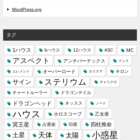
WordPress.org
タグ
1ハウス
MC
6ハウス
12ハウス
ASC
アスペクト
アンチバーテックス
イシス
オーバーロード
キロン
エレメント
カリスマ
ステリウム
サイン
チャリクロ
チャートルーラー
ドラゴンテイル
ドラゴンヘッド
ネッスス
ノード
ハウス
ホロスコープ
乙女座
冥王星
四柱推命
占星術
印星
小惑星
天体
土星
太陽