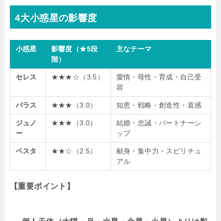
4大小惑星の影響度
小惑星
影響度（★5段
主なテーマ
階）
セレス
★★★☆（3.5）
愛情・母性・育成・自己受
容
パラス
★★★（3.0）
知恵・戦略・創造性・直感
ジュノ
★★★（3.0）
結婚・忠誠・パートナーシ
ー
ップ
ベスタ
★★☆（2.5）
献身・集中力・スピリチュ
アル
【重要ポイント】