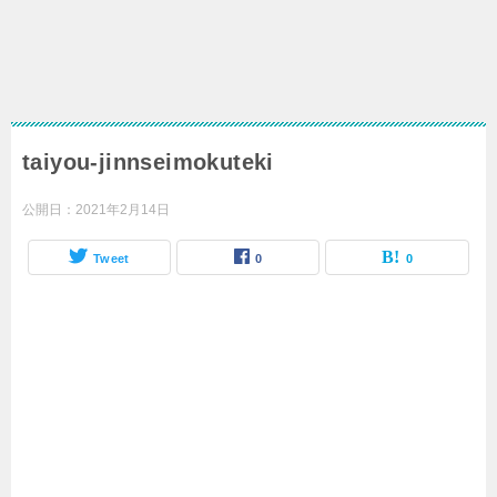
taiyou-jinnseimokuteki
公開日：
2021年2月14日
Tweet
0
0