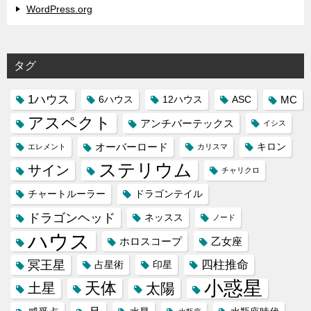
WordPress.org
タグ
1ハウス
MC
6ハウス
12ハウス
ASC
アスペクト
アンチバーテックス
イシス
オーバーロード
キロン
エレメント
カリスマ
ステリウム
サイン
チャリクロ
チャートルーラー
ドラゴンテイル
ドラゴンヘッド
ネッスス
ノード
ハウス
ホロスコープ
乙女座
冥王星
四柱推命
占星術
印星
小惑星
天体
土星
太陽