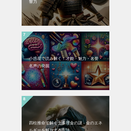
響力
小惑星で読み解く！才能・魅力・名誉・
名声の発掘
四柱推命で解く土多埋金の謎 - 金のエネ
ルギーを解放する方法