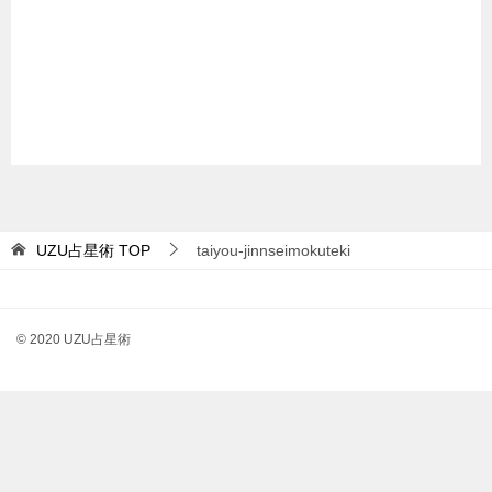
UZU占星術
TOP
taiyou-jinnseimokuteki
© 2020 UZU占星術