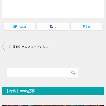
Tweet
0
0
投
《占星術》ホロスコープで人生のテーマ・目的を知る！
稿
ナ
ビ
ゲ
ー
シ
【有料】noto記事
ョ