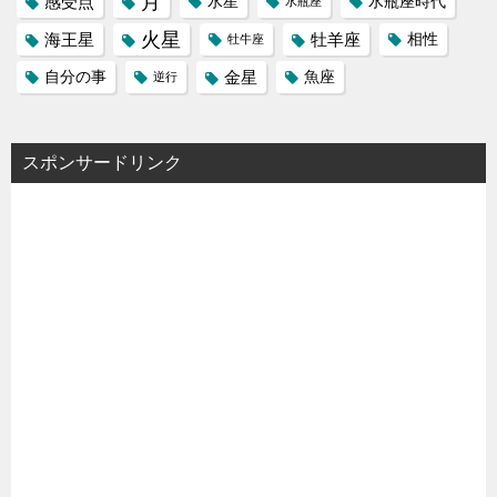
月
感受点
水星
水瓶座時代
水瓶座
火星
海王星
牡羊座
相性
牡牛座
金星
自分の事
魚座
逆行
スポンサードリンク